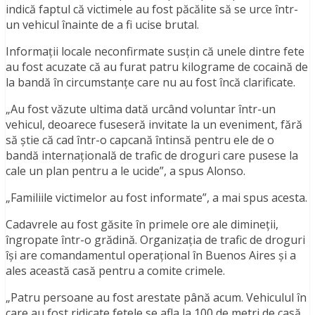
indică faptul că victimele au fost păcălite să se urce într-
un vehicul înainte de a fi ucise brutal.
Informații locale neconfirmate susțin că unele dintre fete
au fost acuzate că au furat patru kilograme de cocaină de
la bandă în circumstanțe care nu au fost încă clarificate.
„Au fost văzute ultima dată urcând voluntar într-un
vehicul, deoarece fuseseră invitate la un eveniment, fără
să știe că cad într-o capcană întinsă pentru ele de o
bandă internațională de trafic de droguri care pusese la
cale un plan pentru a le ucide”, a spus Alonso.
„Familiile victimelor au fost informate”, a mai spus acesta.
Cadavrele au fost găsite în primele ore ale dimineții,
îngropate într-o grădină. Organizația de trafic de droguri
își are comandamentul operațional în Buenos Aires și a
ales această casă pentru a comite crimele.
„Patru persoane au fost arestate până acum. Vehiculul în
care au fost ridicate fetele se afla la 100 de metri de casă.