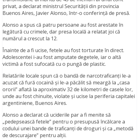
privat, a declarat ministrul Securității din provincia
Buenos Aires, Javier Alonso, într-o conferință de presă.
Alonso a spus că patru persoane au fost arestate în
legătură cu crimele, dar presa locală a relatat joi că
numărul a crescut la 12.
Înainte de a fi ucise, fetele au fost torturate în direct.
Adolescentei i-au fost amputate degetele, iar o altă
victimă a fost sufocată cu o pungă de plastic.
Relatările locale spun că o bandă de narcotraficanți le-a
acuzat că fură cocaină și le-a păcălit să meargă la „casa
ororii” aflată la aproximativ 32 de kilometri de casele lor,
unde au fost chinuite, violate și ucise la periferia capitalei
argentiniene, Buenos Aires.
Alonso a declarat că uciderile par a fi menite să
„pedepsească fetele” pentru o presupusă încălcare a
codului unei bande de traficanți de droguri și ca „metodă
de descurajare” pentru alții.