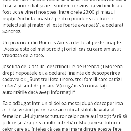
Fusese incendiat și ars. Suntem convinși că victimele au
fost ucise vineri noaptea, între orele 23:00 și miezul
nopții. Ancheta noastră pentru prinderea autorilor
intelectuali și materiali este foarte avansată”, a declarat
Sanchez.
Un procuror din Buenos Aires a declarat peste noapte:
„Acesta este cel mai sordid și oribil caz cu care am avut
vreodată de-a face.”
Josefina del Castillo, descriindu-le pe Brenda și Morena
drept nepoatele ei, a declarat, înainte de descoperirea
cadavrelor: „Sunt trei fete tinere, trei familii care astăzi
suferă și sunt disperate. Vă rugăm să contactați
autoritățile dacă aveți informații.”
Ea a adăugat într-un al doilea mesaj după descoperirea
oribilă, vizând pe cei care au criticat stilul de viață al
femeilor: „Mulțumesc tuturor celor care au însoțit fără să
judece și fără prea multe întrebări. Mulțumesc tuturor
celor care au înțeles că cea mai mare dintre aceste fete