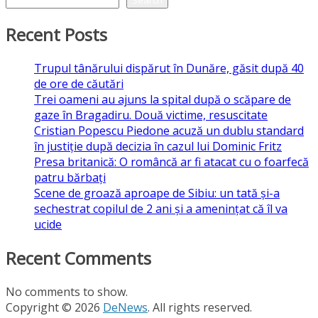
Recent Posts
Trupul tânărului dispărut în Dunăre, găsit după 40
de ore de căutări
Trei oameni au ajuns la spital după o scăpare de
gaze în Bragadiru. Două victime, resuscitate
Cristian Popescu Piedone acuză un dublu standard
în justiție după decizia în cazul lui Dominic Fritz
Presa britanică: O româncă ar fi atacat cu o foarfecă
patru bărbați
Scene de groază aproape de Sibiu: un tată și-a
sechestrat copilul de 2 ani și a amenințat că îl va
ucide
Recent Comments
No comments to show.
Copyright © 2026
DeNews
. All rights reserved.