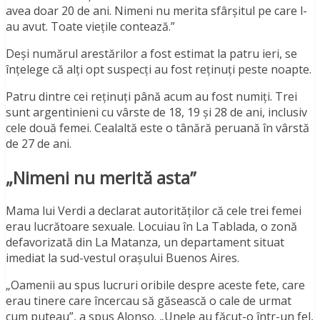
avea doar 20 de ani. Nimeni nu merita sfârșitul pe care l-
au avut. Toate viețile contează.”
Deși numărul arestărilor a fost estimat la patru ieri, se
înțelege că alți opt suspecți au fost reținuți peste noapte.
Patru dintre cei reținuți până acum au fost numiți. Trei
sunt argentinieni cu vârste de 18, 19 și 28 de ani, inclusiv
cele două femei. Cealaltă este o tânără peruană în vârstă
de 27 de ani.
„Nimeni nu merită asta”
Mama lui Verdi a declarat autorităților că cele trei femei
erau lucrătoare sexuale. Locuiau în La Tablada, o zonă
defavorizată din La Matanza, un departament situat
imediat la sud-vestul orașului Buenos Aires.
„Oamenii au spus lucruri oribile despre aceste fete, care
erau tinere care încercau să găsească o cale de urmat
cum puteau”, a spus Alonso. „Unele au făcut-o într-un fel,