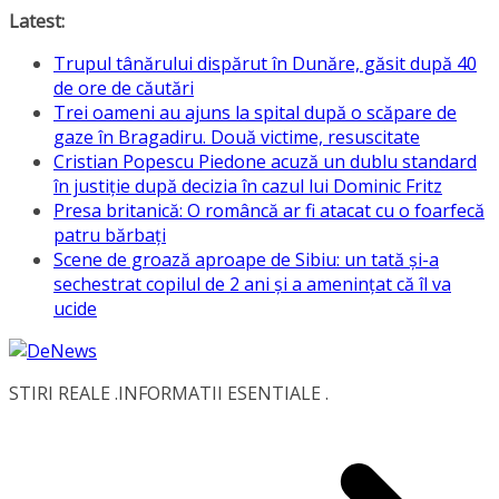
Skip
Latest:
to
Trupul tânărului dispărut în Dunăre, găsit după 40
content
de ore de căutări
Trei oameni au ajuns la spital după o scăpare de
gaze în Bragadiru. Două victime, resuscitate
Cristian Popescu Piedone acuză un dublu standard
în justiție după decizia în cazul lui Dominic Fritz
Presa britanică: O româncă ar fi atacat cu o foarfecă
patru bărbați
Scene de groază aproape de Sibiu: un tată și-a
sechestrat copilul de 2 ani și a amenințat că îl va
ucide
STIRI REALE .INFORMATII ESENTIALE .