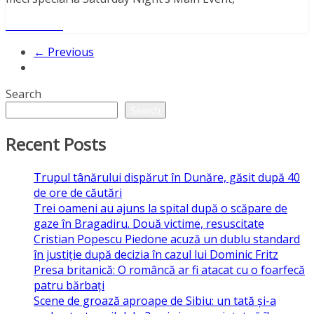
Read More
← Previous
Search
Search
Recent Posts
Trupul tânărului dispărut în Dunăre, găsit după 40
de ore de căutări
Trei oameni au ajuns la spital după o scăpare de
gaze în Bragadiru. Două victime, resuscitate
Cristian Popescu Piedone acuză un dublu standard
în justiție după decizia în cazul lui Dominic Fritz
Presa britanică: O româncă ar fi atacat cu o foarfecă
patru bărbați
Scene de groază aproape de Sibiu: un tată și-a