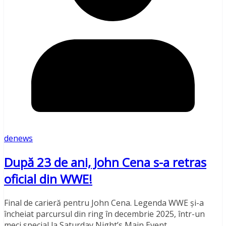
denews
După 23 de ani, John Cena s-a retras
oficial din WWE!
Final de carieră pentru John Cena. Legenda WWE și-a
încheiat parcursul din ring în decembrie 2025, într-un
meci special la Saturday Night’s Main Event,