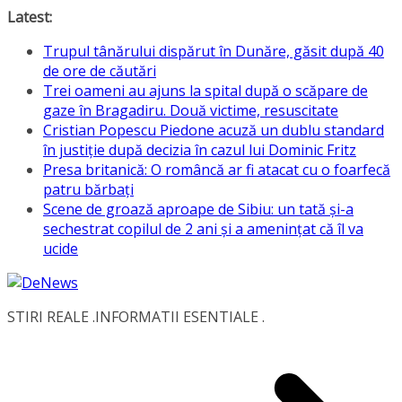
Skip
Latest:
to
Trupul tânărului dispărut în Dunăre, găsit după 40
content
de ore de căutări
Trei oameni au ajuns la spital după o scăpare de
gaze în Bragadiru. Două victime, resuscitate
Cristian Popescu Piedone acuză un dublu standard
în justiție după decizia în cazul lui Dominic Fritz
Presa britanică: O româncă ar fi atacat cu o foarfecă
patru bărbați
Scene de groază aproape de Sibiu: un tată și-a
sechestrat copilul de 2 ani și a amenințat că îl va
ucide
STIRI REALE .INFORMATII ESENTIALE .