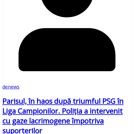
denews
Parisul, în haos după triumful PSG în
Liga Campionilor. Poliția a intervenit
cu gaze lacrimogene împotriva
suporterilor