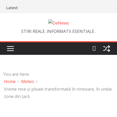
Skip
Latest:
to
content
STIRI REALE .INFORMATII ESENTIALE .
You are here:
Home
Meteo
Vreme rece și ploaie transformată în ninsoare, în unele
zone din țară