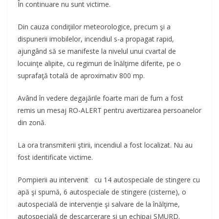
În continuare nu sunt victime.
Din cauza condiţiilor meteorologice, precum şi a
dispunerii imobilelor, incendiul s-a propagat rapid,
ajungând să se manifeste la nivelul unui cvartal de
locuinţe alipite, cu regimuri de înălţime diferite, pe o
suprafaţă totală de aproximativ 800 mp.
Având în vedere degajările foarte mari de fum a fost
remis un mesaj RO-ALERT pentru avertizarea persoanelor
din zonă.
La ora transmiterii ştirii, incendiul a fost localizat. Nu au
fost identificate victime.
Pompierii au intervenit cu 14 autospeciale de stingere cu
apă şi spumă, 6 autospeciale de stingere (cisterne), o
autospecială de intervenţie şi salvare de la înălţime,
autospecială de descarcerare si un echipaj SMURD.