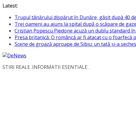
Skip
Latest:
to
Trupul tânărului dispărut în Dunăre, găsit după 40 de
content
Trei oameni au ajuns la spital după o scăpare de gaze
Cristian Popescu Piedone acuză un dublu standard în ju
Presa britanică: O româncă ar fi atacat cu o foarfecă 
Scene de groază aproape de Sibiu: un tată și-a sechestr
STIRI REALE .INFORMATII ESENTIALE .