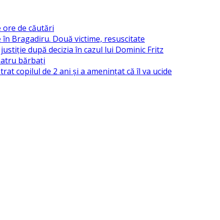
 ore de căutări
 în Bragadiru. Două victime, resuscitate
stiție după decizia în cazul lui Dominic Fritz
patru bărbați
at copilul de 2 ani și a amenințat că îl va ucide