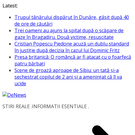
Skip
Latest:
to
Trupul tânărului dispărut în Dunăre, găsit după 40
content
de ore de căutări
Trei oameni au ajuns la spital după o scăpare de
gaze în Bragadiru. Două victime, resuscitate
Cristian Popescu Piedone acuză un dublu standard
în justiție după decizia în cazul lui Dominic Fritz
Presa britanică: O româncă ar fi atacat cu o foarfecă
patru bărbați
Scene de groază aproape de Sibiu: un tată și-a
sechestrat copilul de 2 ani și a amenințat că îl va
ucide
STIRI REALE .INFORMATII ESENTIALE .