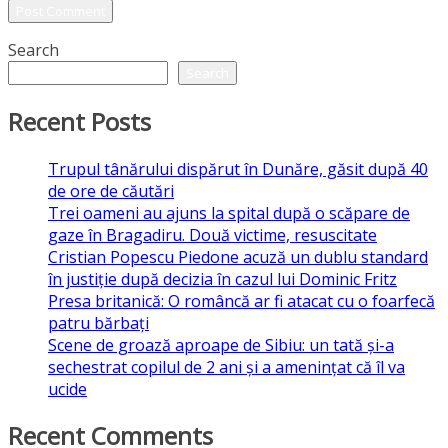
Search
Search
Recent Posts
Trupul tânărului dispărut în Dunăre, găsit după 40
de ore de căutări
Trei oameni au ajuns la spital după o scăpare de
gaze în Bragadiru. Două victime, resuscitate
Cristian Popescu Piedone acuză un dublu standard
în justiție după decizia în cazul lui Dominic Fritz
Presa britanică: O româncă ar fi atacat cu o foarfecă
patru bărbați
Scene de groază aproape de Sibiu: un tată și-a
sechestrat copilul de 2 ani și a amenințat că îl va
ucide
Recent Comments