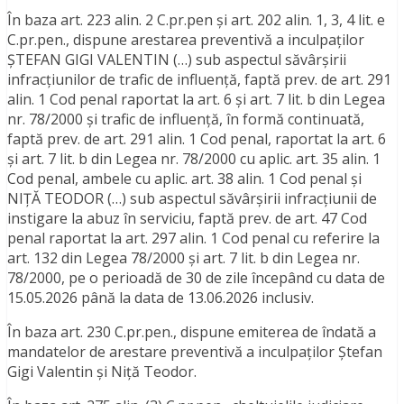
În baza art. 223 alin. 2 C.pr.pen și art. 202 alin. 1, 3, 4 lit. e
C.pr.pen., dispune arestarea preventivă a inculpaților
ȘTEFAN GIGI VALENTIN (…) sub aspectul săvârșirii
infracțiunilor de trafic de influență, faptă prev. de art. 291
alin. 1 Cod penal raportat la art. 6 și art. 7 lit. b din Legea
nr. 78/2000 și trafic de influență, în formă continuată,
faptă prev. de art. 291 alin. 1 Cod penal, raportat la art. 6
și art. 7 lit. b din Legea nr. 78/2000 cu aplic. art. 35 alin. 1
Cod penal, ambele cu aplic. art. 38 alin. 1 Cod penal și
NIȚĂ TEODOR (…) sub aspectul săvârșirii infracțiunii de
instigare la abuz în serviciu, faptă prev. de art. 47 Cod
penal raportat la art. 297 alin. 1 Cod penal cu referire la
art. 132 din Legea 78/2000 și art. 7 lit. b din Legea nr.
78/2000, pe o perioadă de 30 de zile începând cu data de
15.05.2026 până la data de 13.06.2026 inclusiv.
În baza art. 230 C.pr.pen., dispune emiterea de îndată a
mandatelor de arestare preventivă a inculpaților Ștefan
Gigi Valentin și Niță Teodor.