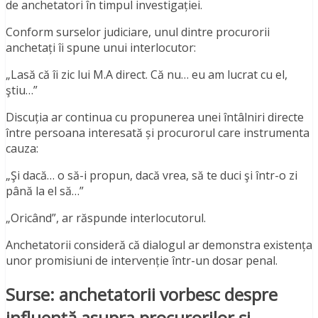
de anchetatori în timpul investigației.
Conform surselor judiciare, unul dintre procurorii
anchetați îi spune unui interlocutor:
„Lasă că îi zic lui M.A direct. Că nu… eu am lucrat cu el,
ştiu…”
Discuția ar continua cu propunerea unei întâlniri directe
între persoana interesată și procurorul care instrumenta
cauza:
„Şi dacă… o să-i propun, dacă vrea, să te duci şi într-o zi
până la el să…”
„Oricând”, ar răspunde interlocutorul.
Anchetatorii consideră că dialogul ar demonstra existența
unor promisiuni de intervenție într-un dosar penal.
Surse: anchetatorii vorbesc despre
influență asupra procurorilor și