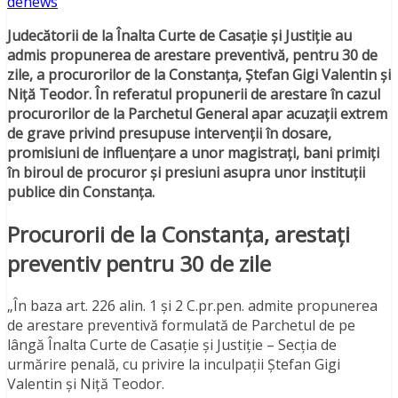
denews
Judecătorii de la Înalta Curte de Casație și Justiție au
admis propunerea de arestare preventivă, pentru 30 de
zile, a procurorilor de la Constanța, Ștefan Gigi Valentin și
Niță Teodor.
În referatul propunerii de arestare în cazul
procurorilor de la Parchetul General apar acuzații extrem
de grave privind presupuse intervenții în dosare,
promisiuni de influențare a unor magistrați, bani primiți
în biroul de procuror și presiuni asupra unor instituții
publice din Constanța.
Procurorii de la Constanța, arestați
preventiv pentru 30 de zile
„În baza art. 226 alin. 1 și 2 C.pr.pen. admite propunerea
de arestare preventivă formulată de Parchetul de pe
lângă Înalta Curte de Casație și Justiție – Secția de
urmărire penală, cu privire la inculpații Ștefan Gigi
Valentin și Niță Teodor.