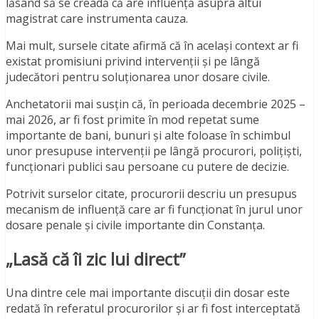
lăsând să se creadă că are influență asupra altui
magistrat care instrumenta cauza.
Mai mult, sursele citate afirmă că în același context ar fi
existat promisiuni privind intervenții și pe lângă
judecători pentru soluționarea unor dosare civile.
Anchetatorii mai susțin că, în perioada decembrie 2025 –
mai 2026, ar fi fost primite în mod repetat sume
importante de bani, bunuri și alte foloase în schimbul
unor presupuse intervenții pe lângă procurori, polițiști,
funcționari publici sau persoane cu putere de decizie.
Potrivit surselor citate, procurorii descriu un presupus
mecanism de influență care ar fi funcționat în jurul unor
dosare penale și civile importante din Constanța.
„Lasă că îi zic lui direct”
Una dintre cele mai importante discuții din dosar este
redată în referatul procurorilor și ar fi fost interceptată