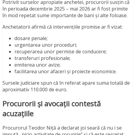
Potrivit surselor apropiate anchetei, procurorii susțin că
în perioada decembrie 2025 – mai 2026 ar fi fost primite
în mod repetat sume importante de bani și alte foloase.
Anchetatorii afirmă că intervențiile promise ar fi vizat:
dosare penale;
urgentarea unor proceduri;
recuperarea unor permise de conducere;
transferuri profesionale;
emiterea unor avize;
facilitarea unor afaceri și proiecte economice.
Sursele judiciare spun că în referat apare suma totală de
aproximativ 110.000 de euro.
Procurorii și avocații contestă
acuzațiile
Procurorul Teodor Niță a declarat joi seară că nu i se
impută „nicio activitate de corupție” și că este cercetat