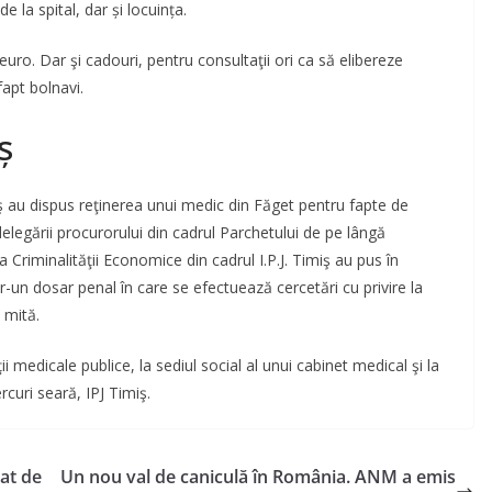
de la spital, dar și locuința.
euro. Dar şi cadouri, pentru consultaţii ori ca să elibereze
apt bolnavi.
ș
iş au dispus reţinerea unui medic din Făget pentru fapte de
legării procurorului din cadrul Parchetului de pe lângă
e a Criminalităţii Economice din cadrul I.P.J. Timiş au pus în
-un dosar penal în care se efectuează cercetări cu privire la
 mită.
ţii medicale publice, la sediul social al unui cabinet medical şi la
rcuri seară, IPJ Timiş.
iat de
Un nou val de caniculă în România. ANM a emis