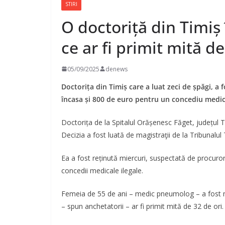
STIRI
O doctoriță din Timiș 
ce ar fi primit mită de
05/09/2025
denews
Doctorița din Timiș care a luat zeci de șpăgi, a 
încasa și 800 de euro pentru un concediu medic
Doctorița de la Spitalul Orășenesc Făget, județul Ti
Decizia a fost luată de magistraţii de la Tribunalul 
Ea a fost reținută miercuri, suspectată de procurori 
concedii medicale ilegale.
Femeia de 55 de ani – medic pneumolog – a fost mon
– spun anchetatorii – ar fi primit mită de 32 de ori.