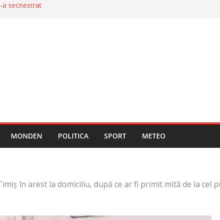
i-a sechestrat
upă 40 de ore de
e de gaze în
dard în justiție
 foarfecă patru
MONDEN
POLITICA
SPORT
METEO
imiș în arest la domiciliu, după ce ar fi primit mită de la cel 