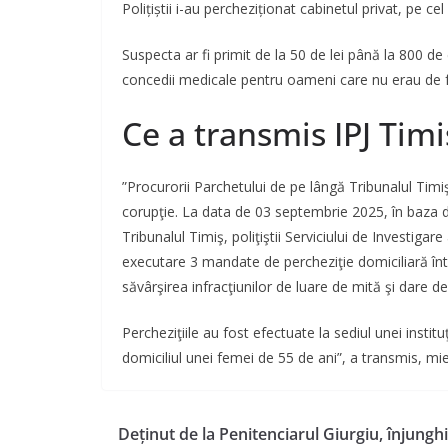
Polițiștii i-au percheziționat cabinetul privat, pe cel 
Suspecta ar fi primit de la 50 de lei până la 800 de 
concedii medicale pentru oameni care nu erau de f
Ce a transmis IPJ Timi
”Procurorii Parchetului de pe lângă Tribunalul Tim
corupţie. La data de 03 septembrie 2025, în baza de
Tribunalul Timiş, poliţiştii Serviciului de Investigar
executare 3 mandate de percheziţie domiciliară într
săvârşirea infracţiunilor de luare de mită şi dare de
Percheziţiile au fost efectuate la sediul unei institu
domiciliul unei femei de 55 de ani”, a transmis, mie
Deținut de la Penitenciarul Giurgiu, înjungh