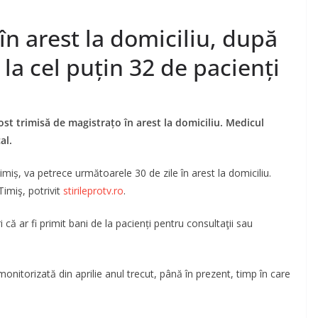
în arest la domiciliu, după
 la cel puțin 32 de pacienți
fost trimisă de magistrațo în arest la domiciliu. Medicul
al.
miș, va petrece următoarele 30 de zile în arest la domiciliu.
Timiş, potrivit
stirileprotv.ro
.
că ar fi primit bani de la pacienți pentru consultaţii sau
itorizată din aprilie anul trecut, până în prezent, timp în care