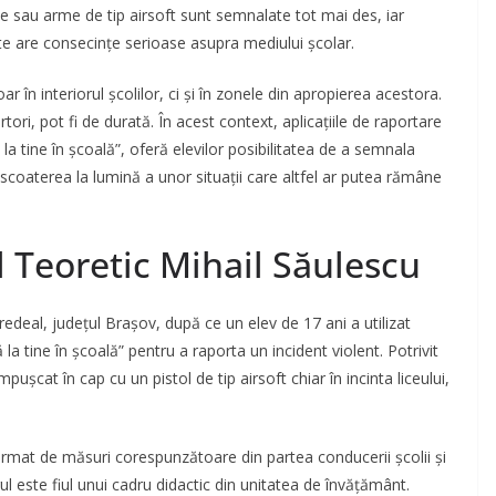
cte sau arme de tip airsoft sunt semnalate tot mai des, iar
pte are consecințe serioase asupra mediului școlar.
 în interiorul școlilor, ci și în zonele din apropierea acestora.
tori, pot fi de durată. În acest context, aplicațiile de raportare
 tine în școală”, oferă elevilor posibilitatea de a semnala
 scoaterea la lumină a unor situații care altfel ar putea rămâne
l Teoretic Mihail Săulescu
edeal, județul Brașov, după ce un elev de 17 ani a utilizat
la tine în școală” pentru a raporta un incident violent. Potrivit
ușcat în cap cu un pistol de tip airsoft chiar în incinta liceului,
t urmat de măsuri corespunzătoare din partea conducerii școlii și
l este fiul unui cadru didactic din unitatea de învățământ.