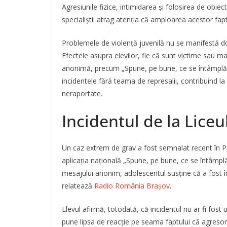
Agresiunile fizice, intimidarea și folosirea de obie
specialiștii atrag atenția că amploarea acestor fa
Problemele de violență juvenilă nu se manifestă doar
Efectele asupra elevilor, fie că sunt victime sau mar
anonimă, precum „Spune, pe bune, ce se întâmplă la
incidentele fără teama de represalii, contribuind la
neraportate.
Incidentul de la Liceu
Un caz extrem de grav a fost semnalat recent în Pr
aplicația națională „Spune, pe bune, ce se întâmplă 
mesajului anonim, adolescentul susține că a fost împ
relatează
Radio România Brașov
.
Elevul afirmă, totodată, că incidentul nu ar fi fos
pune lipsa de reacție pe seama faptului că agresoru