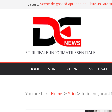
Skip
Latest:
Scene de groază aproape de Sibiu: un tată ș
copilul de 2 ani și a amenințat că îl va ucide
to
Trupul tânărului dispărut în Dunăre, găsit d
content
căutări
Trei oameni au ajuns la spital după o scăpar
Bragadiru. Două victime, resuscitate
Cristian Popescu Piedone acuză un dublu stan
după decizia în cazul lui Dominic Fritz
Presa britanică: O româncă ar fi atacat cu o
bărbați
STIRI REALE .INFORMATII ESENTIALE .
HOME
STIRI
EXTERNE
INVESTIGATII
You are here:
Home
Stiri
Incident șocant 