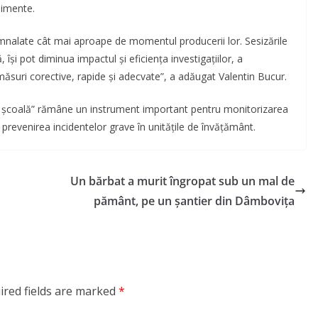
nimente.
semnalate cât mai aproape de momentul producerii lor. Sesizările
își pot diminua impactul și eficiența investigațiilor, a
r măsuri corective, rapide și adecvate”, a adăugat Valentin Bucur.
 în școală” rămâne un instrument important pentru monitorizarea
 prevenirea incidentelor grave în unitățile de învățământ.
Un bărbat a murit îngropat sub un mal de
pământ, pe un șantier din Dâmbovița
ired fields are marked
*