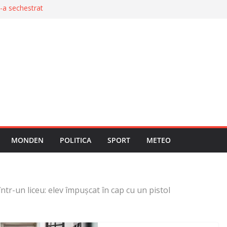
i-a sechestrat
upă 40 de ore de
e de gaze în
dard în justiție
 foarfecă patru
MONDEN
POLITICA
SPORT
METEO
într-un liceu: elev împușcat în cap cu un pistol