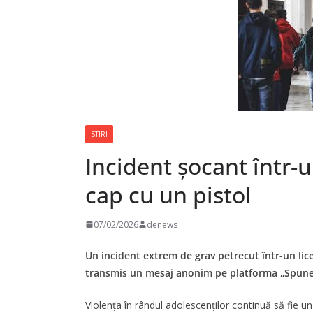
STIRI
Incident șocant într-u
cap cu un pistol
07/02/2026
denews
Un incident extrem de grav petrecut într-un lice
transmis un mesaj anonim pe platforma „Spune, 
Violența în rândul adolescenților continuă să fie u