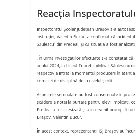
Reacția Inspectoratul
Inspectoratul Școlar Județean Brașov s-a autosesiz
instituției, Valentin Bucur, a confirmat că incidentu
Săulescu” din Predeal, și că situația a fost analiz
„În urma investigațiilor efectuate s-a constatat că
anului 2024, la Liceul Teoretic «Mihail Săulescu» din
respectiv a intrat la momentul producerii în atenția 
comisiei de disciplină de la nivelul școlii.
Aspectele semnalate au fost consemnate în procesu
scădere a notei la purtare pentru elevii implicați, 
Predeal a fost sesizată și a intervenit prompt în ur
Brașov, Valentin Bucur.
În acest context, reprezentanții IȘJ Brașov au încu