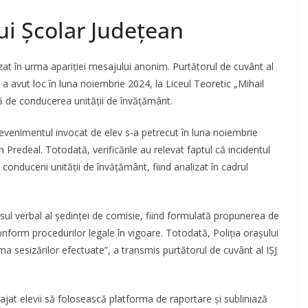
ui Școlar Județean
at în urma apariției mesajului anonim. Purtătorul de cuvânt al
l a avut loc în luna noiembrie 2024, la Liceul Teoretic „Mihail
ată de conducerea unității de învățământ.
 evenimentul invocat de elev s-a petrecut în luna noiembrie
 Predeal. Totodată, verificările au relevat faptul că incidentul
conducerii unității de învățământ, fiind analizat în cadrul
l verbal al ședinței de comisie, fiind formulată propunerea de
conform procedurilor legale în vigoare. Totodată, Poliția orașului
ma sesizărilor efectuate”, a transmis purtătorul de cuvânt al IȘJ
rajat elevii să folosească platforma de raportare și subliniază