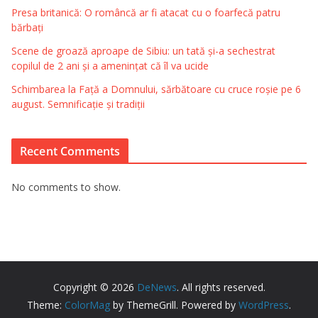
Presa britanică: O româncă ar fi atacat cu o foarfecă patru
bărbați
Scene de groază aproape de Sibiu: un tată și-a sechestrat
copilul de 2 ani și a amenințat că îl va ucide
Schimbarea la Față a Domnului, sărbătoare cu cruce roșie pe 6
august. Semnificație și tradiții
Recent Comments
No comments to show.
Copyright © 2026
DeNews
. All rights reserved.
Theme:
ColorMag
by ThemeGrill. Powered by
WordPress
.