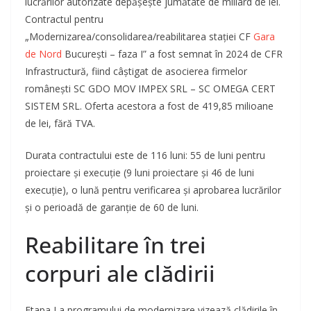
lucrărilor autorizate depășește jumătate de miliard de lei.
Contractul pentru
„Modernizarea/consolidarea/reabilitarea stației CF
Gara
de Nord
București – faza I” a fost semnat în 2024 de CFR
Infrastructură, fiind câștigat de asocierea firmelor
românești SC GDO MOV IMPEX SRL – SC OMEGA CERT
SISTEM SRL. Oferta acestora a fost de 419,85 milioane
de lei, fără TVA.
Durata contractului este de 116 luni: 55 de luni pentru
proiectare și execuție (9 luni proiectare și 46 de luni
execuție), o lună pentru verificarea și aprobarea lucrărilor
și o perioadă de garanție de 60 de luni.
Reabilitare în trei
corpuri ale clădirii
Etapa I a programului de modernizare vizează clădirile în