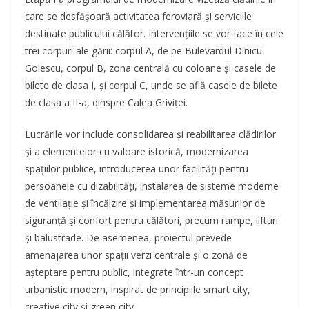
care se desfășoară activitatea feroviară și serviciile
destinate publicului călător. Intervențiile se vor face în cele
trei corpuri ale gării: corpul A, de pe Bulevardul Dinicu
Golescu, corpul B, zona centrală cu coloane și casele de
bilete de clasa I, și corpul C, unde se află casele de bilete
de clasa a II-a, dinspre Calea Griviței.
Lucrările vor include consolidarea și reabilitarea clădirilor
și a elementelor cu valoare istorică, modernizarea
spațiilor publice, introducerea unor facilități pentru
persoanele cu dizabilități, instalarea de sisteme moderne
de ventilație și încălzire și implementarea măsurilor de
siguranță și confort pentru călători, precum rampe, lifturi
și balustrade. De asemenea, proiectul prevede
amenajarea unor spații verzi centrale și o zonă de
așteptare pentru public, integrate într-un concept
urbanistic modern, inspirat de principiile smart city,
creative city și green city.