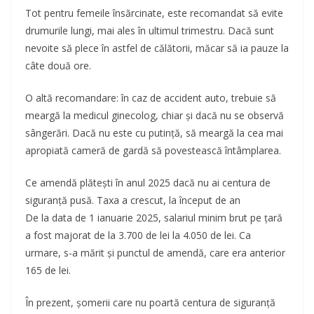
Tot pentru femeile însărcinate, este recomandat să evite
drumurile lungi, mai ales în ultimul trimestru. Dacă sunt
nevoite să plece în astfel de călătorii, măcar să ia pauze la
câte două ore.
O altă recomandare: în caz de accident auto, trebuie să
meargă la medicul ginecolog, chiar și dacă nu se observă
sângerări. Dacă nu este cu putință, să meargă la cea mai
apropiată cameră de gardă să povestească întâmplarea.
Ce amendă plătești în anul 2025 dacă nu ai centura de
siguranță pusă. Taxa a crescut, la început de an
De la data de 1 ianuarie 2025, salariul minim brut pe țară
a fost majorat de la 3.700 de lei la 4.050 de lei. Ca
urmare, s-a mărit și punctul de amendă, care era anterior
165 de lei.
În prezent, șomerii care nu poartă centura de siguranță