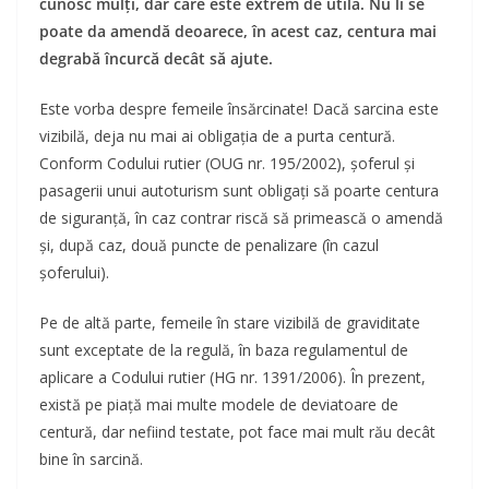
cunosc mulți, dar care este extrem de utilă. Nu li se
poate da amendă deoarece, în acest caz, centura mai
degrabă încurcă decât să ajute.
Este vorba despre femeile însărcinate! Dacă sarcina este
vizibilă, deja nu mai ai obligația de a purta centură.
Conform Codului rutier (OUG nr. 195/2002), șoferul și
pasagerii unui autoturism sunt obligați să poarte centura
de siguranță, în caz contrar riscă să primească o amendă
și, după caz, două puncte de penalizare (în cazul
șoferului).
Pe de altă parte, femeile în stare vizibilă de graviditate
sunt exceptate de la regulă, în baza regulamentul de
aplicare a Codului rutier (HG nr. 1391/2006). În prezent,
există pe piață mai multe modele de deviatoare de
centură, dar nefiind testate, pot face mai mult rău decât
bine în sarcină.