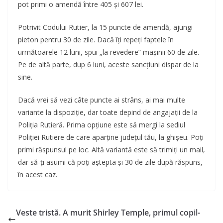
pot primi o amendă între 405 și 607 lei.
Potrivit Codului Rutier, la 15 puncte de amendă, ajungi
pieton pentru 30 de zile. Dacă îți repeți faptele în
următoarele 12 luni, spui „la revedere” mașinii 60 de zile.
Pe de altă parte, dup 6 luni, aceste sancțiuni dispar de la
sine.
Dacă vrei să vezi câte puncte ai strâns, ai mai multe
variante la dispoziție, dar toate depind de angajații de la
Poliția Rutieră. Prima opțiune este să mergi la sediul
Poliției Rutiere de care aparține județul tău, la ghișeu. Poți
primi răspunsul pe loc. Altă variantă este să trimiți un mail,
dar să-ți asumi că poți aștepta și 30 de zile după răspuns,
în acest caz.
Veste tristă. A murit Shirley Temple, primul copil-