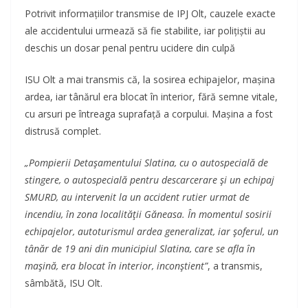
Potrivit informațiilor transmise de IPJ Olt, cauzele exacte
ale accidentului urmează să fie stabilite, iar polițiștii au
deschis un dosar penal pentru ucidere din culpă
ISU Olt a mai transmis că, la sosirea echipajelor, mașina
ardea, iar tânărul era blocat în interior, fără semne vitale,
cu arsuri pe întreaga suprafață a corpului. Mașina a fost
distrusă complet.
„Pompierii Detaşamentului Slatina, cu o autospecială de
stingere, o autospecială pentru descarcerare şi un echipaj
SMURD, au intervenit la un accident rutier urmat de
incendiu, în zona localităţii Găneasa. În momentul sosirii
echipajelor, autoturismul ardea generalizat, iar şoferul, un
tânăr de 19 ani din municipiul Slatina, care se afla în
maşină, era blocat în interior, inconştient”
, a transmis,
sâmbătă, ISU Olt.